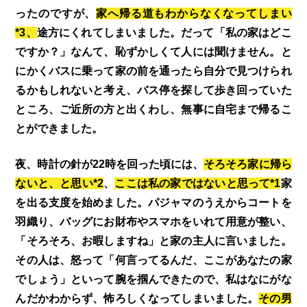
ったのですが、
家へ帰る道もわからなくなってしまい
*3、
途方にくれてしまいました。だって「私の家はどこ
ですか？」なんて、恥ずかしくて人には聞けません。と
にかくバスに乗って家の前を通ったら自分で見つけられ
るかもしれないと考え、バス停を探して歩き回っていた
ところ、ご近所の方と出くわし、無事に自宅まで帰るこ
とができました。
夜、時計の針が22時を回った頃には、
そろそろ家に帰ら
ないと、と思い*2
、
ここは私の家ではないと思って*1
家
を出る支度を始めました。パジャマのうえからコートを
羽織り、バッグにお財布やスマホをいれて用意が整い、
「そろそろ、お暇しますね」と家の主人に言いました。
その人は、怒って「何言ってるんだ、ここがあなたの家
でしょう」といって腕を掴んできたので、私はなにがな
んだかわからず、怖ろしくなってしまいました。
その男