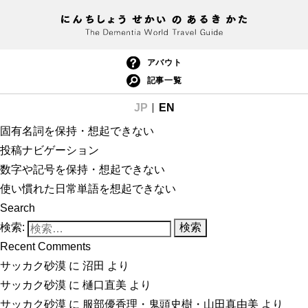
アバウト
記事一覧
JP
EN
固有名詞を保持・想起できない
投稿ナビゲーション
数字や記号を保持・想起できない
使い慣れた日常単語を想起できない
Search
検索:
Recent Comments
サッカク砂漠
に
沼田
より
サッカク砂漠
に
樋口直美
より
サッカク砂漠
に
服部優香理・鬼頭史樹・山田真由美
より