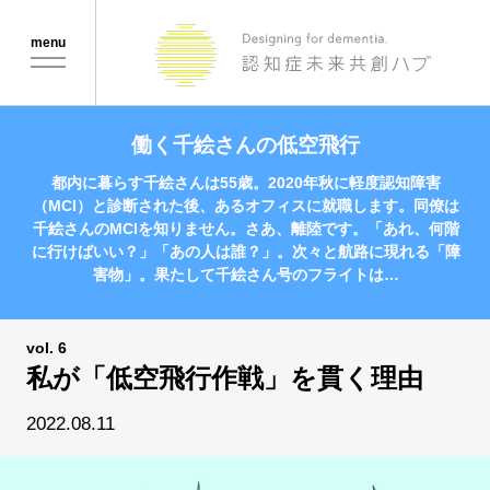
Menu
働く千絵さんの低空飛行
都内に暮らす千絵さんは55歳。2020年秋に軽度認知障害
（MCI）と診断された後、あるオフィスに就職します。同僚は
千絵さんのMCIを知りません。さあ、離陸です。「あれ、何階
に行けばいい？」「あの人は誰？」。次々と航路に現れる「障
害物」。果たして千絵さん号のフライトは…
vol. 6
私が「低空飛行作戦」を貫く理由
2022.08.11